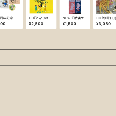
0周年記念 ス
CD『となりのマ
NEW！『横浜サム
CD『水曜日』(
ッカー 3枚組
サラ オリジナ
ズアップありがと
SK-0005)
500
¥2,500
¥1,500
¥3,080
ル・サウンドトラ
うっ！記念手ぬぐ
ック』(PASK-00
い』2026 7/21,
09)
22