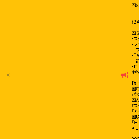

《
💌
・ス
・
フ
・
記念
・
＊
【好
💌
パ
💌
『ス
『

『
⚫︎