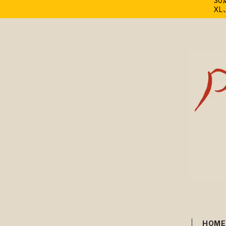
3
XL
HOM