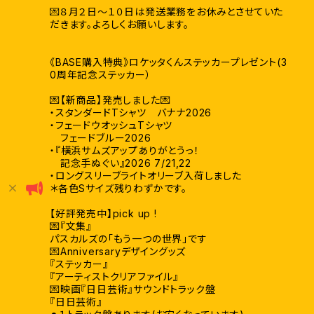
💌８月２日〜１０日は発送業務をお休みとさせていた
だきます。よろしくお願いします。
《BASE購入特典》ロケッタくんステッカープレゼント(3
0周年記念ステッカー）
💌【新商品】発売しました💌
・スタンダードTシャツ バナナ2026
・フェードウオッシュTシャツ
フェードブルー2026
・『横浜サムズアップありがとうっ！
記念手ぬぐい』2026 7/21,22
・ロングスリーブライトオリーブ入荷しました
＊各色Sサイズ残りわずかです。
【好評発売中】pick up !
💌『文集』
パスカルズの「もう一つの世界」です
💌Anniversaryデザイングッズ
『ステッカー』
『アーティストクリアファイル』
💌映画『日日芸術』サウンドトラック盤
『日日芸術』