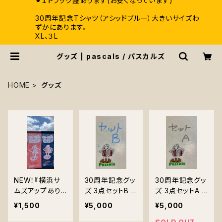
⚫︎１トラック盤あります(お安くなっています)
30周年記念Tシャツ（アシッドブルー）大きいサイズわ
ずかにあります。
XL、３L
グッズ | pascals / パスカルズ
HOME
グッズ
NEW！『横浜サ
30周年記念グッ
30周年記念グッ
ムズアップあり
ズ 3点セットB ＊
ズ 3点セットA ＊
がとうっ！記念手
送料無料 『Tシ
送料無料 『Tシ
¥1,500
¥5,000
¥5,000
ぬぐい』2026 7/
ャツ・ ステッカー
ャツ・ ステッカー
21,22
・アーティストク
・アーティストク