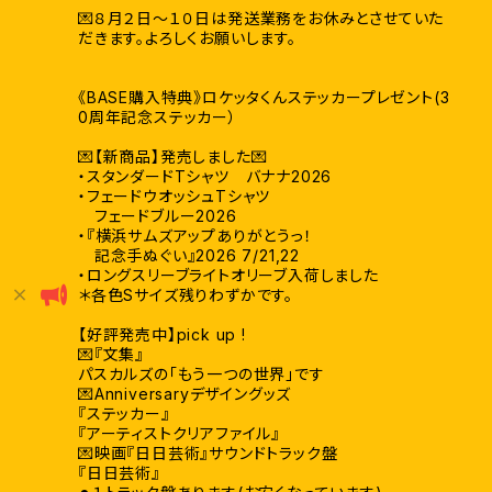
💌８月２日〜１０日は発送業務をお休みとさせていた
だきます。よろしくお願いします。
《BASE購入特典》ロケッタくんステッカープレゼント(3
0周年記念ステッカー）
💌【新商品】発売しました💌
・スタンダードTシャツ バナナ2026
・フェードウオッシュTシャツ
フェードブルー2026
・『横浜サムズアップありがとうっ！
記念手ぬぐい』2026 7/21,22
・ロングスリーブライトオリーブ入荷しました
＊各色Sサイズ残りわずかです。
【好評発売中】pick up !
💌『文集』
パスカルズの「もう一つの世界」です
💌Anniversaryデザイングッズ
『ステッカー』
『アーティストクリアファイル』
💌映画『日日芸術』サウンドトラック盤
『日日芸術』