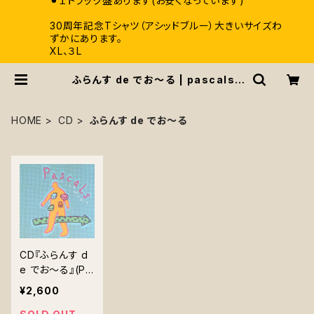
⚫︎１トラック盤あります(お安くなっています)
30周年記念Tシャツ（アシッドブルー）大きいサイズわ
ずかにあります。
XL、３L
ふらんす de でお～る | pascals /
パスカルズ
HOME
CD
ふらんす de でお～る
CD『ふらんす d
e でお～る』(PA
SK-0006)
¥2,600