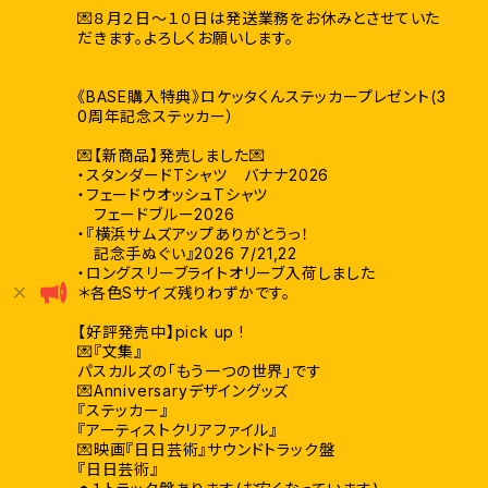
💌８月２日〜１０日は発送業務をお休みとさせていた
だきます。よろしくお願いします。
《BASE購入特典》ロケッタくんステッカープレゼント(3
0周年記念ステッカー）
💌【新商品】発売しました💌
・スタンダードTシャツ バナナ2026
・フェードウオッシュTシャツ
フェードブルー2026
・『横浜サムズアップありがとうっ！
記念手ぬぐい』2026 7/21,22
・ロングスリーブライトオリーブ入荷しました
＊各色Sサイズ残りわずかです。
【好評発売中】pick up !
💌『文集』
パスカルズの「もう一つの世界」です
💌Anniversaryデザイングッズ
『ステッカー』
『アーティストクリアファイル』
💌映画『日日芸術』サウンドトラック盤
『日日芸術』