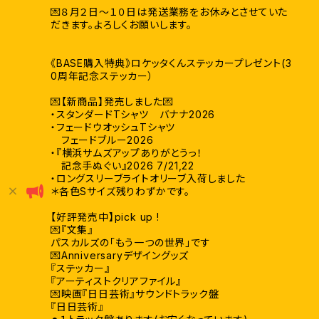
💌８月２日〜１０日は発送業務をお休みとさせていた
だきます。よろしくお願いします。
《BASE購入特典》ロケッタくんステッカープレゼント(3
0周年記念ステッカー）
💌【新商品】発売しました💌
・スタンダードTシャツ バナナ2026
・フェードウオッシュTシャツ
フェードブルー2026
・『横浜サムズアップありがとうっ！
記念手ぬぐい』2026 7/21,22
・ロングスリーブライトオリーブ入荷しました
＊各色Sサイズ残りわずかです。
【好評発売中】pick up !
💌『文集』
パスカルズの「もう一つの世界」です
💌Anniversaryデザイングッズ
『ステッカー』
『アーティストクリアファイル』
💌映画『日日芸術』サウンドトラック盤
『日日芸術』