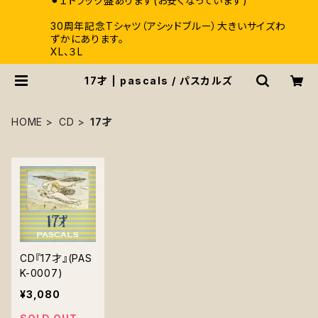
⚫︎１トラック盤あります(お安くなっています)
30周年記念Tシャツ（アシッドブルー）大きいサイズわ
ずかにあります。
XL、３L
17才 | pascals / パスカルズ
HOME
CD
17才
CD『17才』(PAS
K-0007)
¥3,080