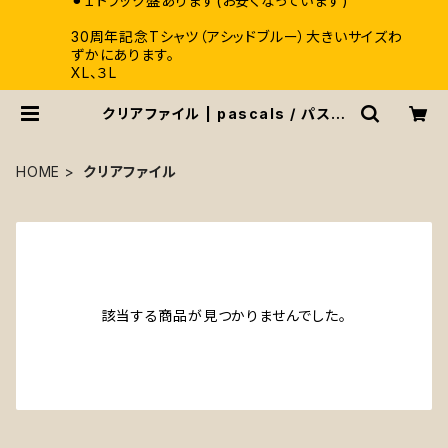
⚫︎１トラック盤あります(お安くなっています)
30周年記念Tシャツ（アシッドブルー）大きいサイズわ
ずかにあります。
XL、３L
クリアファイル | pascals / パスカ
ルズ
HOME
クリアファイル
該当する商品が見つかりませんでした。