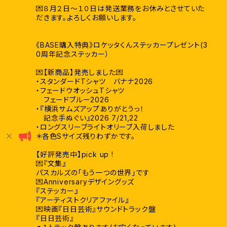
💌８月２日〜１０日は発送業務をお休みとさせていた
だきます。よろしくお願いします。
《BASE購入特典》ロケッタくんステッカープレゼント(3
0周年記念ステッカー）
💌【新商品】発売しました💌
・スタンダードTシャツ バナナ2026
・フェードウオッシュTシャツ
フェードブルー2026
・『横浜サムズアップありがとうっ！
記念手ぬぐい』2026 7/21,22
・ロングスリーブライトオリーブ入荷しました
＊各色Sサイズ残りわずかです。
【好評発売中】pick up !
💌『文集』
パスカルズの「もう一つの世界」です
💌Anniversaryデザイングッズ
『ステッカー』
『アーティストクリアファイル』
💌映画『日日芸術』サウンドトラック盤
『日日芸術』