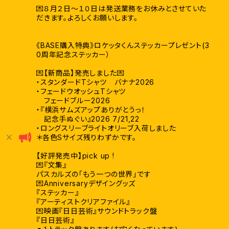
💌８月２日〜１０日は発送業務をお休みとさせていた
だきます。よろしくお願いします。
《BASE購入特典》ロケッタくんステッカープレゼント(3
0周年記念ステッカー）
💌【新商品】発売しました💌
・スタンダードTシャツ バナナ2026
・フェードウオッシュTシャツ
フェードブルー2026
・『横浜サムズアップありがとうっ！
記念手ぬぐい』2026 7/21,22
・ロングスリーブライトオリーブ入荷しました
＊各色Sサイズ残りわずかです。
【好評発売中】pick up !
💌『文集』
パスカルズの「もう一つの世界」です
💌Anniversaryデザイングッズ
『ステッカー』
『アーティストクリアファイル』
💌映画『日日芸術』サウンドトラック盤
『日日芸術』