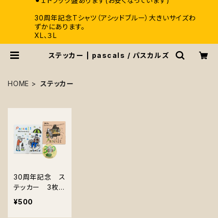
⚫︎１トラック盤あります(お安くなっています)
30周年記念Tシャツ（アシッドブルー）大きいサイズわ
ずかにあります。
XL、３L
ステッカー | pascals / パスカルズ
HOME
ステッカー
30周年記念 ス
テッカー 3枚
組
¥500