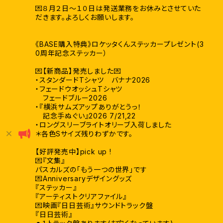
💌８月２日〜１０日は発送業務をお休みとさせていた
だきます。よろしくお願いします。
《BASE購入特典》ロケッタくんステッカープレゼント(3
0周年記念ステッカー）
💌【新商品】発売しました💌
・スタンダードTシャツ バナナ2026
・フェードウオッシュTシャツ
フェードブルー2026
・『横浜サムズアップありがとうっ！
記念手ぬぐい』2026 7/21,22
・ロングスリーブライトオリーブ入荷しました
＊各色Sサイズ残りわずかです。
【好評発売中】pick up !
💌『文集』
パスカルズの「もう一つの世界」です
💌Anniversaryデザイングッズ
『ステッカー』
『アーティストクリアファイル』
💌映画『日日芸術』サウンドトラック盤
『日日芸術』