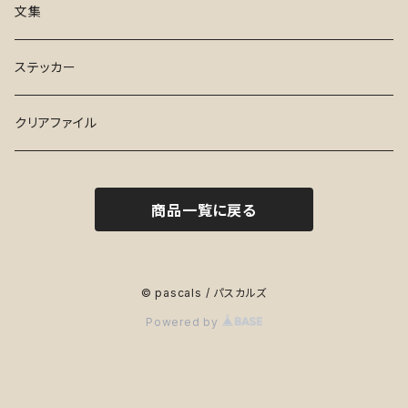
17才
Tシャツ
文集
ふらんす de でお～る
ステッカー
ステッカー
水曜日
クリアファイル
ハイセンス・シューズ
商品一覧に戻る
１と２
妻、小学生になる。
© pascals / パスカルズ
Powered by
さかなのこ
川っぺりムコリッタ