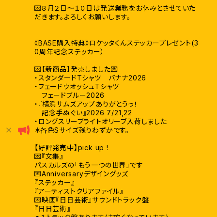
💌８月２日〜１０日は発送業務をお休みとさせていた
だきます。よろしくお願いします。
《BASE購入特典》ロケッタくんステッカープレゼント(3
0周年記念ステッカー）
💌【新商品】発売しました💌
・スタンダードTシャツ バナナ2026
・フェードウオッシュTシャツ
フェードブルー2026
・『横浜サムズアップありがとうっ！
記念手ぬぐい』2026 7/21,22
・ロングスリーブライトオリーブ入荷しました
＊各色Sサイズ残りわずかです。
【好評発売中】pick up !
💌『文集』
パスカルズの「もう一つの世界」です
💌Anniversaryデザイングッズ
『ステッカー』
『アーティストクリアファイル』
💌映画『日日芸術』サウンドトラック盤
『日日芸術』