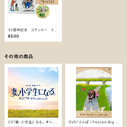
30周年記念 ステッカー 3枚
組
¥500
その他の商品
CD『妻、小学生になる。 オリジ
DVD「さんぽ / Pascals Big Pi
ナルサウンドトラック』(UZCL-2
nk Tour 2009〜2010」(PASK