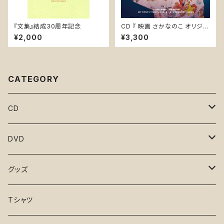
『文集』結成30周年記念
CD 『 映画 さかなのこ オリジナ
ルサウンドトラック』(LACA-25
¥2,000
¥3,300
013)
CATEGORY
CD
となりのマサラ
DVD
凪のお暇
１と２
グッズ
日々、としつき
さんぽ
手ぬぐい
Tシャツ