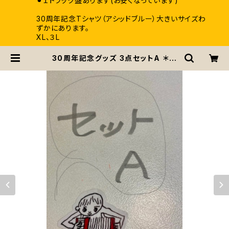
⚫︎１トラック盤あります(お安くなっています)
30周年記念Tシャツ（アシッドブルー）大きいサイズわ
ずかにあります。
XL、３L
30周年記念グッズ 3点セットA ＊送
料無料 『Tシャツ・ ステッカー ・アー
ティストクリアファイル』 | pascals
/ パスカルズ