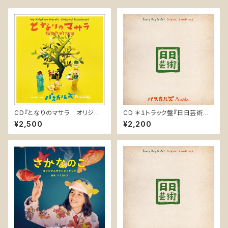
CD『となりのマサラ オリジナ
CD ＊１トラック盤『日日芸術
ル・サウンドトラック』(PASK-00
オリジナル・サウンドトラック /
¥2,500
¥2,200
09)
Every Day is Art Original S
oundtrack』PASK-0010