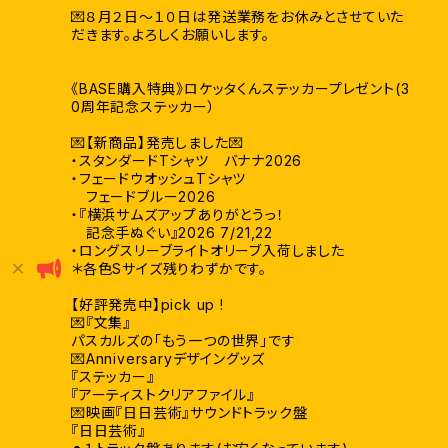
💌８月２日〜１０日は発送業務をお休みとさせていた
だきます。よろしくお願いします。
《BASE購入特典》ロケッタくんステッカープレゼント(3
0周年記念ステッカー）
💌【新商品】発売しました💌
・スタンダードTシャツ バナナ2026
・フェードウオッシュTシャツ
フェードブルー2026
・『横浜サムズアップありがとうっ！
記念手ぬぐい』2026 7/21,22
・ロングスリーブライトオリーブ入荷しました
＊各色Sサイズ残りわずかです。
【好評発売中】pick up !
💌『文集』
パスカルズの「もう一つの世界」です
💌Anniversaryデザイングッズ
『ステッカー』
『アーティストクリアファイル』
💌映画『日日芸術』サウンドトラック盤
『日日芸術』