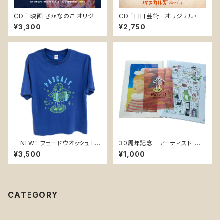
CD 『 映画 さかなのこ オリジナ
CD 『日日芸術 オリジナル・サ
ルサウンドトラック』(LACA-25
ウンドトラック / Every Day i
¥3,300
¥2,750
013)
s Art Original Soundtrack』
PASK-0010
NEW！ フェードウオッシュTシ
30周年記念 アーティスト・ク
ャツ フェードブルー2026
リアファイル 3枚組
¥3,500
¥1,000
CATEGORY