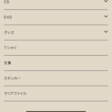
CD
となりのマサラ
DVD
凪のお暇
１と２
グッズ
日々、としつき
さんぽ
手ぬぐい
Tシャツ
17才
Tシャツ
文集
ふらんす de でお～る
ステッカー
ステッカー
水曜日
クリアファイル
ハイセンス・シューズ