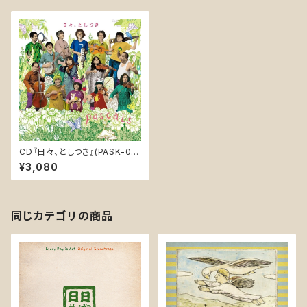
CD『日々、としつき』(PASK-00
08)
¥3,080
同じカテゴリの商品