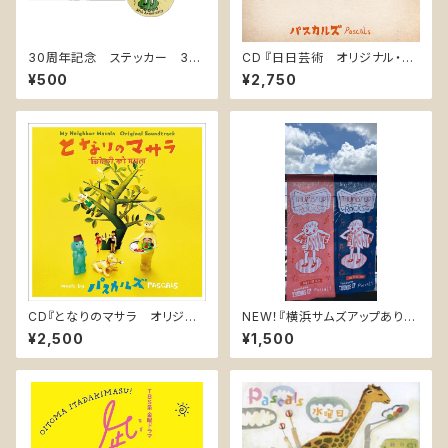
30周年記念 ステッカー 3枚
CD 『日日芸術 オリジナル・サ
組
ウンドトラック / Every Day i
¥500
¥2,750
s Art Original Soundtrack』
PASK-0010
CD『となりのマサラ オリジナ
NEW！『横浜サムズアップありが
ル・サウンドトラック』(PASK-00
とうっ！記念手ぬぐい』2026 7/
¥2,500
¥1,500
09)
21,22