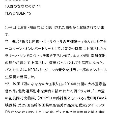
10.野のなななのか *4
11.WONDER *5
◯今回は演劇・映画などに使用された曲も多く収録されていま
す。
*1 舞台『祈りと怪物〜ウィルヴィルの三姉妹〜』挿入曲。シアタ
ーコクーン・オンレパートリーとして、2012〜13年に上演されたケ
ラリーノ・サンドロヴィッチ書き下ろし作品。本人と蜷川幸雄演出
の舞台が続けて上演され、「演出バトル」としても話題になった。
パスカルズは、KERAバージョンの音楽を担当。一部のメンバーは
生演奏で出演した。
*2 映画 『野のなななのか』挿入曲。2014年公開の大林宣彦監
督作品。北海道芦別市を舞台に描かれた人間ドラマは、「この空
の花――長岡花火物語」（2012年）の姉妹編ともいえる。第6回TAMA
映画賞、第29回高崎映画祭の最優秀作品賞を受賞。タイトルの
「なななのか」は四十九日の意。パスカルズは主題曲と挿入曲を