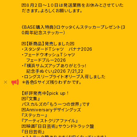
💌８月２日〜１０日は発送業務をお休みとさせていた
だきます。よろしくお願いします。
《BASE購入特典》ロケッタくんステッカープレゼント(3
0周年記念ステッカー）
💌【新商品】発売しました💌
・スタンダードTシャツ バナナ2026
・フェードウオッシュTシャツ
フェードブルー2026
・『横浜サムズアップありがとうっ！
記念手ぬぐい』2026 7/21,22
・ロングスリーブライトオリーブ入荷しました
＊各色Sサイズ残りわずかです。
【好評発売中】pick up !
💌『文集』
パスカルズの「もう一つの世界」です
💌Anniversaryデザイングッズ
『ステッカー』
『アーティストクリアファイル』
💌映画『日日芸術』サウンドトラック盤
『日日芸術』