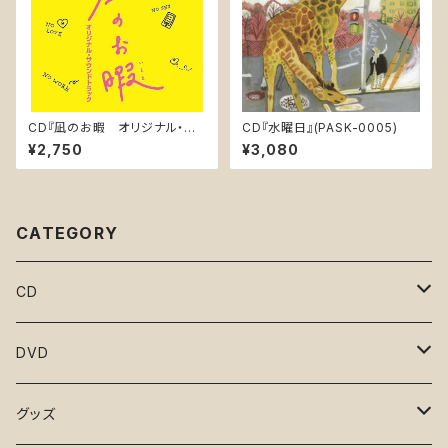
CD『凪のお暇 オリジナル・サ
CD『水曜日』(PASK-0005)
ウンドトラック』(UZCL-2166)
¥2,750
¥3,080
CATEGORY
CD
となりのマサラ
DVD
凪のお暇
１と２
グッズ