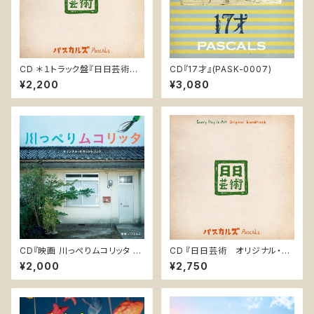
CD ＊１トラック盤『日日芸術
CD『17才』(PASK-0007)
オリジナル・サウンドトラック /
¥2,200
¥3,080
Every Day is Art Original S
oundtrack』PASK-0010
CD『映画 川っぺりムコリッタ オ
CD 『日日芸術 オリジナル・サ
リジナル・サウンドトラック』(PO
ウンドトラック / Every Day i
¥2,000
¥2,750
CE-12190)
s Art Original Soundtrack』
PASK-0010