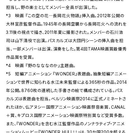
担当し、野の楽士としてメンバー全員が出演した。
*3 映画 『この空の花―長岡花火物語』挿入曲。2012年公開の
大林宣彦監督作品。1945年の長岡空襲から長岡花火への流れを
3.11後の視点で描き、2011年夏に撮影された。メンバーの石川浩
司は山下清役で出演。パスカルズは大団円シーンの挿入曲を担
当、一部メンバーは出演、演奏をした。第4回TAMA映画賞最優秀
作品賞を受賞。
*4 映画 『野のなななのか』主題曲。
*5 短編アニメーション 『WONDER』表題曲。抽象短編アニメー
ションで世界に知られる水江未来監督による365秒の作品。2014
年公開。8760枚の連続した手書きの絵で構成されている。パス
カルズは表題曲を担当。ベルリン映画祭2014に正式ノミネートさ
れたほか、仏アヌシー国際アニメーション映画祭音楽賞、CANAL
＋賞、キプロス国際アニメーション映画祭特別賞など受賞多数。
また、『WONDER』を含む水江監督作品のノンナラティブ・アニメ
ーションムービー『WONDER HULL！！』は、30か国200を超える