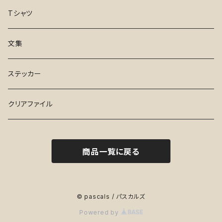
日々、としつき
さんぽ
手ぬぐい
Tシャツ
17才
Tシャツ
文集
ふらんす de でお～る
ステッカー
ステッカー
水曜日
クリアファイル
ハイセンス・シューズ
商品一覧に戻る
１と２
妻、小学生になる。
© pascals / パスカルズ
Powered by