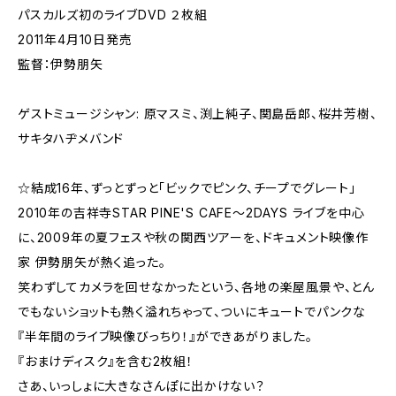
パスカルズ初のライブDVD ２枚組
2011年4月10日発売
監督：伊勢朋矢
ゲストミュージシャン: 原マスミ、渕上純子、関島岳郎、桜井芳樹、
サキタハヂメバンド
☆結成16年、ずっとずっと「ビックでピンク、チープでグレート」
2010年の吉祥寺STAR PINE'S CAFE〜2DAYS ライブを中心
に、2009年の夏フェスや秋の関西ツアーを、ドキュメント映像作
家 伊勢朋矢が熱く追った。
笑わずしてカメラを回せなかったという、各地の楽屋風景や、とん
でもないショットも熱く溢れちゃって、ついにキュートでパンクな
『半年間のライブ映像びっちり！』ができあがりました。
『おまけディスク』を含む2枚組！
さあ、いっしょに大きなさんぽに出かけない？