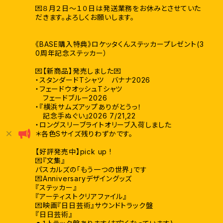
💌８月２日〜１０日は発送業務をお休みとさせていた
だきます。よろしくお願いします。
《BASE購入特典》ロケッタくんステッカープレゼント(3
0周年記念ステッカー）
💌【新商品】発売しました💌
・スタンダードTシャツ バナナ2026
・フェードウオッシュTシャツ
フェードブルー2026
・『横浜サムズアップありがとうっ！
記念手ぬぐい』2026 7/21,22
・ロングスリーブライトオリーブ入荷しました
＊各色Sサイズ残りわずかです。
【好評発売中】pick up !
💌『文集』
パスカルズの「もう一つの世界」です
💌Anniversaryデザイングッズ
『ステッカー』
『アーティストクリアファイル』
💌映画『日日芸術』サウンドトラック盤
『日日芸術』