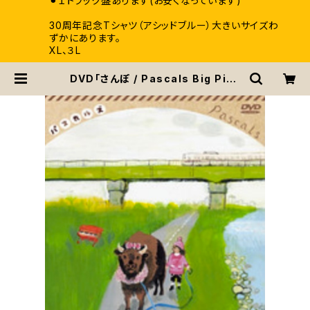
⚫︎１トラック盤あります(お安くなっています)
30周年記念Tシャツ（アシッドブルー）大きいサイズわ
ずかにあります。
XL、３L
DVD「さんぽ / Pascals Big Pink
Tour 2009〜2010」(PASK-D00
2) | pascals / パスカルズ