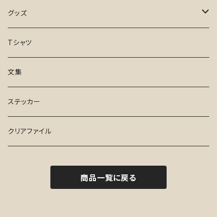
凪のお暇
１と２
グッズ
日々、としつき
さんぽ
手ぬぐい
Tシャツ
17才
Tシャツ
文集
ふらんす de でお～る
ステッカー
ステッカー
水曜日
クリアファイル
ハイセンス・シューズ
商品一覧に戻る
１と２