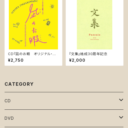
CD『凪のお暇 オリジナル・サ
『文集』結成30周年記念
ウンドトラック』(UZCL-2166)
¥2,750
¥2,000
CATEGORY
CD
となりのマサラ
DVD