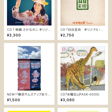
CD 『 映画 さかなのこ オリジナ
CD 『日日芸術 オリジナル・サ
ルサウンドトラック』(LACA-25
ウンドトラック / Every Day i
¥3,300
¥2,750
013)
s Art Original Soundtrack』
PASK-0010
NEW！『横浜サムズアップありが
CD『水曜日』(PASK-0005)
とうっ！記念手ぬぐい』2026 7/
¥1,500
¥3,080
21,22