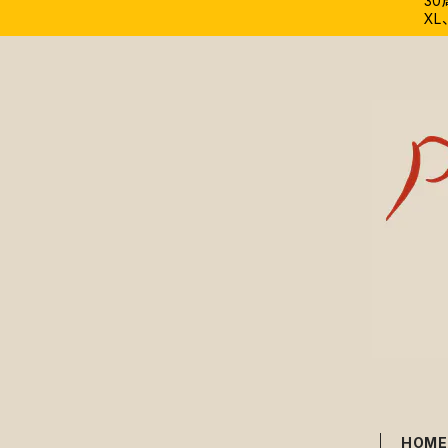
3
XL
HOM