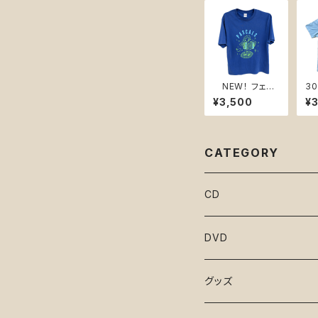
NEW！ フェー
3
ドウオッシュTシ
シ
¥3,500
¥
ャツ フェードブ
ブ
ルー2026
プ
CATEGORY
CD
となりのマサラ
DVD
凪のお暇
１と２
グッズ