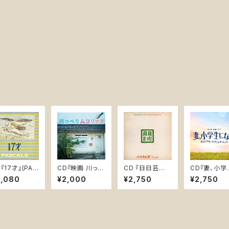
『17才』(PAS
CD『映画 川っぺ
CD 『日日芸
CD『妻、小学
0007)
りムコリッタ オリ
術 オリジナル・
になる。 オリ
3,080
¥2,000
¥2,750
¥2,750
ジナル・サウンド
サウンドトラッ
ナルサウンド
トラック』(POCE
ク / Every Da
ック』(UZCL-
-12190)
y is Art Origin
28)
al Soundtrac
k』PASK-0010