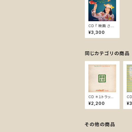
CD 『 映画 さか
なのこ オリジナ
¥3,300
ルサウンドトラッ
ク』(LACA-250
13)
同じカテゴリの商品
CD ＊１トラック
CD
盤『日日芸術
K-
¥2,200
¥
オリジナル・サウ
ンドトラック / E
very Day is Ar
t Original Sou
ndtrack』PASK
その他の商品
-0010