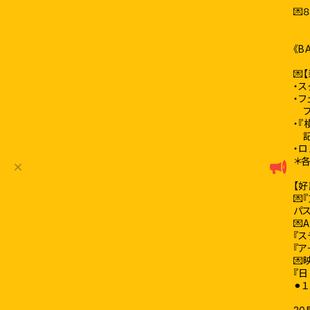

《
💌
・ス
・
フ
・
記念
・
＊
【好
💌
パ
💌
『ス
『

『
⚫︎