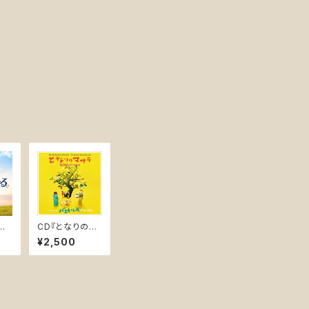
生
CD『となりのマ
ジ
サラ オリジナ
¥2,500
トラ
ル・サウンドトラ
22
ック』(PASK-00
09)