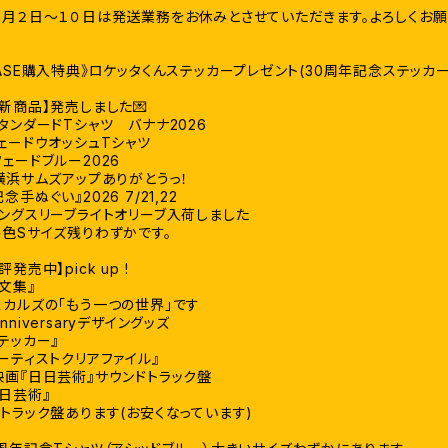
８月２日〜１０日は発送業務をお休みとさせていただきます。よろしくお願
BASE購入特典》ロケッタくんステッカープレゼント(30周年記念ステッカー
【新商品】発売しました💌
タンダードTシャツ バナナ2026
フェードウオッシュTシャツ
ェードブルー2026
『横浜サムズアップありがとうっ！
手ぬぐい』2026 7/21,22
ロングスリーブライトオリーブ入荷しました
各色Sサイズ残りわずかです。
評発売中】pick up !
『文集』
スカルズの「もう一つの世界」です
Anniversaryデザイングッズ
テッカー』
アーティストクリアファイル』
映画『日日芸術』サウンドトラック盤
日日芸術』
１トラック盤あります(お安くなっています)