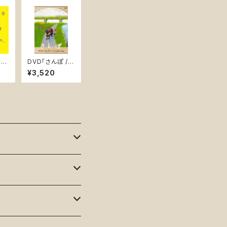
お暇
DVD「さんぽ / P
サウ
ascals Big Pin
¥3,520
(U
k Tour 2009〜
2010」(PASK-D
002)