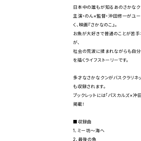
日本中の誰もが知るあのさかなク
主演・のん×監督・沖田修一がユ
く、映画『さかなのこ』。
お魚が大好きで普通のことが苦手
が、
社会の荒波に揉まれながらも自分
を描くライフストーリーです。
多才なさかなクンがバスクラリネ
も収録されます。
ブックレットには「パスカルズ×沖
掲載！
■収録曲
1．ミー坊～海へ
2．最後の魚