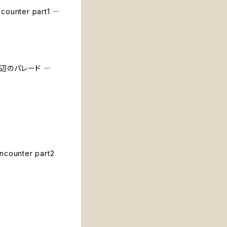
unter part1 ―
海辺のパレード ―
unter part2