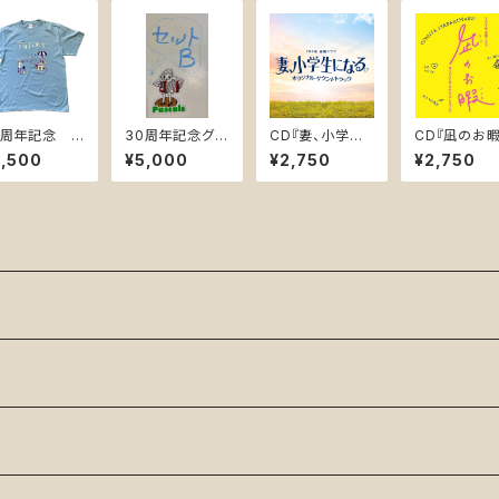
0周年記念 T
30周年記念グッ
CD『妻、小学生
CD『凪の
ャツ アシッド
ズ 3点セットB ＊
になる。 オリジ
オリジナル・
3,500
¥5,000
¥2,750
¥2,750
ルー ＊バック
送料無料 『Tシ
ナルサウンドトラ
ンドトラック』
リントあり
ャツ・ ステッカー
ック』(UZCL-22
ZCL-2166)
・アーティストク
28)
リアファイル』