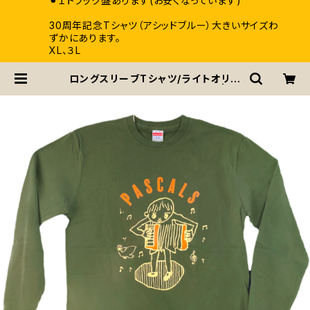
⚫︎１トラック盤あります(お安くなっています)
30周年記念Tシャツ（アシッドブルー）大きいサイズわ
ずかにあります。
XL、３L
ロングスリーブTシャツ/ライトオリー
ブ 5,6オンス L、XLサイズ | pa
scals / パスカルズ