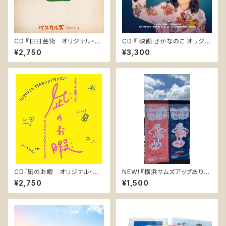
CD 『日日芸術 オリジナル・サ
CD 『 映画 さかなのこ オリジナ
ウンドトラック / Every Day i
ルサウンドトラック』(LACA-25
¥2,750
¥3,300
s Art Original Soundtrack』
013)
PASK-0010
CD『凪のお暇 オリジナル・サ
NEW！『横浜サムズアップありが
ウンドトラック』(UZCL-2166)
とうっ！記念手ぬぐい』2026 7/
¥2,750
¥1,500
21,22