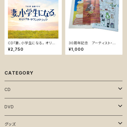
CD『妻、小学生になる。 オリジ
30周年記念 アーティスト・ク
ナルサウンドトラック』(UZCL-2
リアファイル 3枚組
¥2,750
¥1,000
228)
CATEGORY
CD
となりのマサラ
DVD
凪のお暇
１と２
グッズ