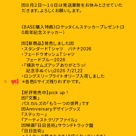
💌８月２日〜１０日は発送業務をお休みとさせていた
だきます。よろしくお願いします。
《BASE購入特典》ロケッタくんステッカープレゼント(3
0周年記念ステッカー）
💌【新商品】発売しました💌
・スタンダードTシャツ バナナ2026
・フェードウオッシュTシャツ
フェードブルー2026
・『横浜サムズアップありがとうっ！
記念手ぬぐい』2026 7/21,22
・ロングスリーブライトオリーブ入荷しました
＊各色Sサイズ残りわずかです。
【好評発売中】pick up !
💌『文集』
パスカルズの「もう一つの世界」です
💌Anniversaryデザイングッズ
『ステッカー』
『アーティストクリアファイル』
💌映画『日日芸術』サウンドトラック盤
『日日芸術』