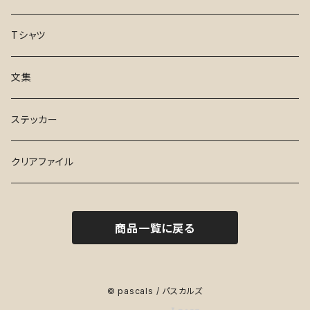
日々、としつき
さんぽ
手ぬぐい
Tシャツ
17才
Tシャツ
文集
ふらんす de でお～る
ステッカー
ステッカー
水曜日
クリアファイル
ハイセンス・シューズ
商品一覧に戻る
１と２
妻、小学生になる。
© pascals / パスカルズ