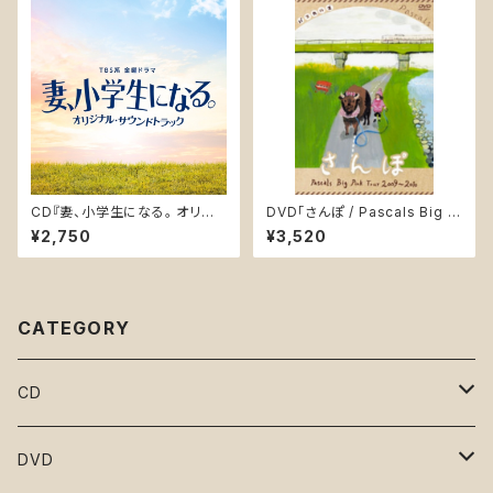
CD『妻、小学生になる。 オリジ
DVD「さんぽ / Pascals Big Pi
ナルサウンドトラック』(UZCL-2
nk Tour 2009〜2010」(PASK
¥2,750
¥3,520
228)
-D002)
CATEGORY
CD
となりのマサラ
DVD