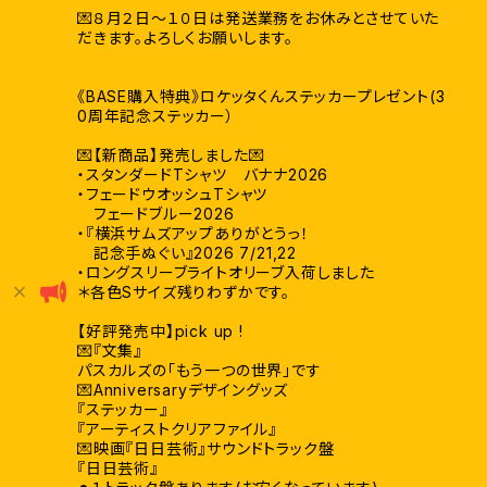
💌８月２日〜１０日は発送業務をお休みとさせていた
だきます。よろしくお願いします。
《BASE購入特典》ロケッタくんステッカープレゼント(3
0周年記念ステッカー）
💌【新商品】発売しました💌
・スタンダードTシャツ バナナ2026
・フェードウオッシュTシャツ
フェードブルー2026
・『横浜サムズアップありがとうっ！
記念手ぬぐい』2026 7/21,22
・ロングスリーブライトオリーブ入荷しました
＊各色Sサイズ残りわずかです。
【好評発売中】pick up !
💌『文集』
パスカルズの「もう一つの世界」です
💌Anniversaryデザイングッズ
『ステッカー』
『アーティストクリアファイル』
💌映画『日日芸術』サウンドトラック盤
『日日芸術』