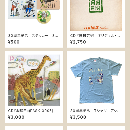
30周年記念 ステッカー 3枚
CD 『日日芸術 オリジナル・サ
組
ウンドトラック / Every Day i
¥500
¥2,750
s Art Original Soundtrack』
PASK-0010
CD『水曜日』(PASK-0005)
30周年記念 Tシャツ アシッ
ドブルー ＊バックプリントあり
¥3,080
¥3,500