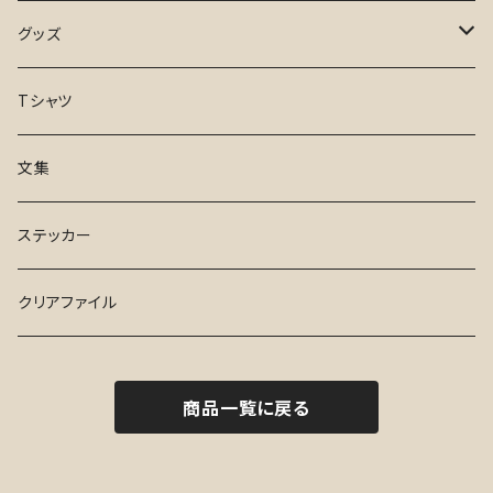
凪のお暇
１と２
グッズ
日々、としつき
さんぽ
手ぬぐい
Tシャツ
17才
Tシャツ
文集
ふらんす de でお～る
ステッカー
ステッカー
水曜日
クリアファイル
ハイセンス・シューズ
商品一覧に戻る
１と２