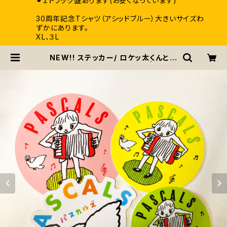
⚫︎１トラック盤あります(お安くなっています)
30周年記念Tシャツ（アシッドブルー）大きいサイズわ
ずかにあります。
XL、３L
NEW!! ステッカー/ ロケッ太くんとヘ
ンな鳥 計４枚 送料無料！ | pasc
als / パスカルズ