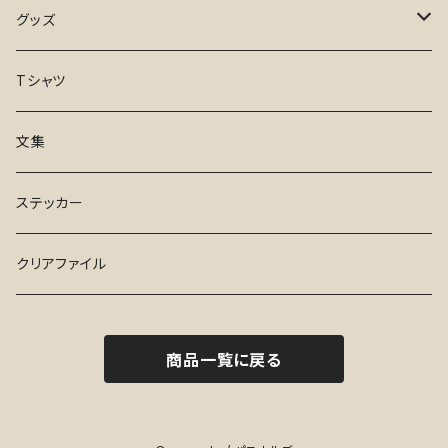
凪のお暇
１と２
グッズ
日々、としつき
さんぽ
手ぬぐい
Tシャツ
17才
Tシャツ
文集
ふらんす de でお～る
ステッカー
ステッカー
水曜日
クリアファイル
ハイセンス・シューズ
商品一覧に戻る
１と２
妻、小学生になる。