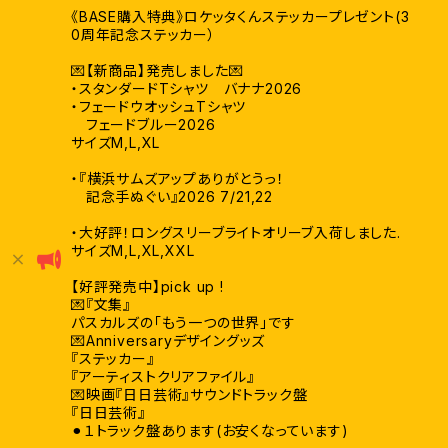
《BASE購入特典》ロケッタくんステッカープレゼント(3
0周年記念ステッカー）
💌【新商品】発売しました💌
・スタンダードTシャツ バナナ2026
・フェードウオッシュTシャツ
フェードブルー2026
サイズM,L,XL
・『横浜サムズアップありがとうっ！
記念手ぬぐい』2026 7/21,22
・大好評！ロングスリーブライトオリーブ入荷しました.
サイズM,L,XL,XXL
【好評発売中】pick up !
💌『文集』
パスカルズの「もう一つの世界」です
💌Anniversaryデザイングッズ
『ステッカー』
『アーティストクリアファイル』
💌映画『日日芸術』サウンドトラック盤
『日日芸術』
⚫︎１トラック盤あります(お安くなっています)