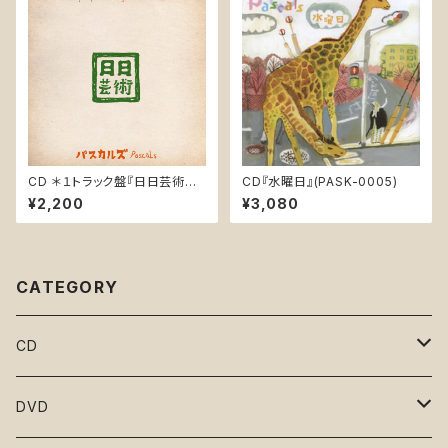
CD ＊１トラック盤『日日芸術
CD『水曜日』(PASK-0005)
オリジナル・サウンドトラック /
¥2,200
¥3,080
Every Day is Art Original S
oundtrack』PASK-0010
CATEGORY
CD
となりのマサラ
DVD