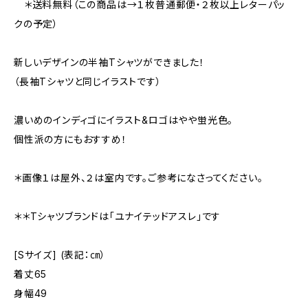
＊送料無料（この商品は→１枚普通郵便・２枚以上レターパッ
クの予定）
新しいデザインの半袖Tシャツができました！
（長袖Tシャツと同じイラストです）
濃いめのインディゴにイラスト&ロゴはやや蛍光色。
個性派の方にもおすすめ！
＊画像１は屋外、２は室内です。ご参考になさってください。
＊＊Tシャツブランドは「ユナイテッドアスレ」です
[Sサイズ] (表記：㎝）
着丈65
身幅49