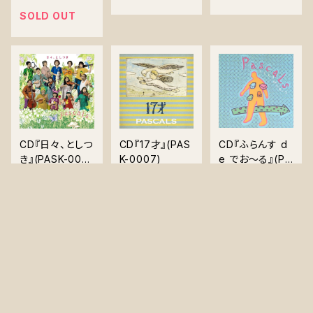
ック』(PASK-00
ZCL-2166)
09)
SOLD OUT
CD『日々、としつ
CD『17才』(PAS
CD『ふらんす d
き』(PASK-000
K-0007)
e でお～る』(PA
8)
SK-0006)
¥3,080
¥3,080
¥2,600
SOLD OUT
SOLD OUT
SOLD OUT
キーワードから探す