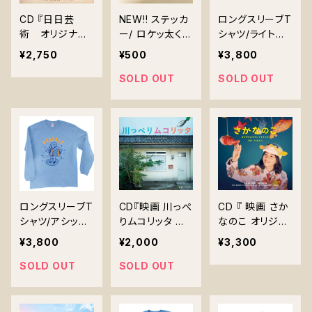
CD 『日日芸
NEW!! ステッカ
ロングスリーブT
術 オリジナル・
ー/ ロケッ太くん
シャツ/ライトオ
サウンドトラッ
とヘンな鳥 計
リーブ 5,6オ
¥2,750
¥500
¥3,800
ク / Every Da
４枚 送料無
ンス L、XLサイ
y is Art Origin
料！
ズ
SOLD OUT
SOLD OUT
al Soundtrac
k』PASK-0010
ロングスリーブT
CD『映画 川っぺ
CD 『 映画 さか
シャツ/アシッド
りムコリッタ オ
なのこ オリジナ
ブルー 5,6
リジナル・サウン
ルサウンドトラッ
¥3,800
¥2,000
¥3,300
オンス L、XLサイ
ドトラック』(PO
ク』(LACA-2501
ズ
CE-12190)
3)
SOLD OUT
SOLD OUT