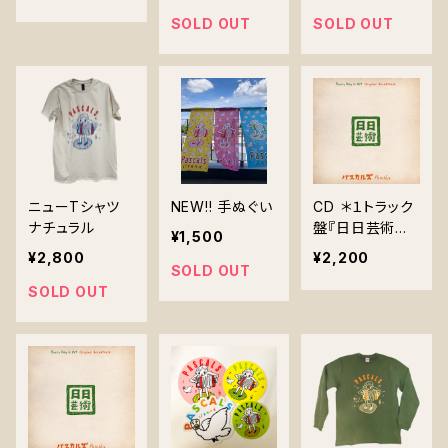
SOLD OUT
SOLD OUT
ニューTシャツ
NEW!! 手ぬぐい
CD ＊１トラック
ナチュラル
盤『日日芸術
¥1,500
オリジナル・サウ
¥2,800
¥2,200
ンドトラック /
SOLD OUT
Every Day is A
SOLD OUT
rt Original Sou
ndtrack』PASK-
0010