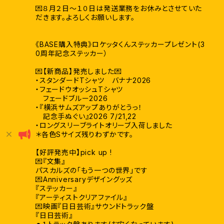
💌８月２日〜１０日は発送業務をお休みとさせていた
だきます。よろしくお願いします。
《BASE購入特典》ロケッタくんステッカープレゼント(3
0周年記念ステッカー）
💌【新商品】発売しました💌
・スタンダードTシャツ バナナ2026
・フェードウオッシュTシャツ
フェードブルー2026
・『横浜サムズアップありがとうっ！
記念手ぬぐい』2026 7/21,22
・ロングスリーブライトオリーブ入荷しました
＊各色Sサイズ残りわずかです。
【好評発売中】pick up !
💌『文集』
パスカルズの「もう一つの世界」です
💌Anniversaryデザイングッズ
『ステッカー』
『アーティストクリアファイル』
💌映画『日日芸術』サウンドトラック盤
『日日芸術』