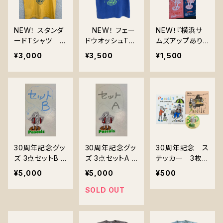
NEW！ スタンダ
NEW！ フェー
NEW！『横浜サ
ードTシャツ バ
ドウオッシュTシ
ムズアップあり
ナナ2026
ャツ フェードブ
がとうっ！記念手
¥3,000
¥3,500
¥1,500
ルー2026
ぬぐい』2026 7/
21,22
30周年記念グッ
30周年記念グッ
30周年記念 ス
ズ 3点セットB ＊
ズ 3点セットA ＊
テッカー 3枚
送料無料 『Tシ
送料無料 『Tシ
組
¥5,000
¥5,000
¥500
ャツ・ ステッカー
ャツ・ ステッカー
・アーティストク
・アーティストク
SOLD OUT
リアファイル』
リアファイル』